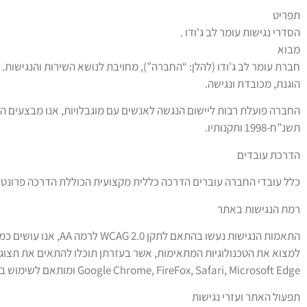
תפריט
הסדרי נגישות עומר לב ג'ודו .
מבוא
חברת עומר לב ג'ודו (להלן: “החברה”), מחויבת לנושא השירות והנגישות.
הוגנת, מכובדת ונגישה.
החברה פועלת רבות ליישום הנגשה לאנשים עם מוגבלויות, אנו מבצעים התא
תשנ”ח-1998 ותקנותיו.
הדרכת עובדים
כלל עובדי החברה עוברים הדרכה כללית מקצועית הכוללת הדרכה פרונטל
רמת הנגישות באתר
התאמות הנגישות נעשו
למצוא את הטכנולוגיות המתאימות, אשר בעזרתן תוכלו להתאים את תצו
Google Chrome, FireFox, Safari, Microsoft Edge ומותאם לשימוש בדפדפני הסלולר Safari ל-IOS ו- Chrome לאנדרואיד.
תפעול האתר ועזרי נגישות