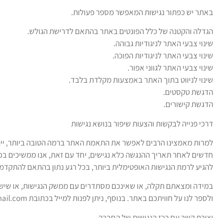
באתר יש כפתור נגישות המאפשר מספר פעולות.
הגדלה והקטנה של כלל הפונטים באתר בהתאם לדרישת הגולש.
שינוי צבעי האתר לניגודיות גבוהה.
שינוי צבעי האתר לניגודיות הפוכה.
שינוי צבעי האתר לגווני אפור.
שינוי לניווט בתוך האתר באמצעות מקלדת בלבד.
הדגשת טקסטים.
הדגשת קישורים.
דרכי פנייה לבקשות והצעות שיפור בנושא נגישות
למרות מאמצינו הרבים לאפשר את התאמת האתר ברמה הטובה ביותר, ייתכן 
חדשים לאחר תאריך ההנגשה כלא נגישים, יחד עם זאת, אנו ממשיכים בכל
להגיע לרמת הנגישות האופטימלית ביותר, בכל רגע נתון בהתאם להתקדמו
במידה ומצאתם תקלה, או שאינכם מסתדרים עם ממשק הנגישות, או שיש 
ולספר לנו על חוויתכם באתר. בנוסף, ניתן לפנות למייל בכתובת omerlev93@gmail.com והוא יגיע לצוות האחראי על נגישות האתר. נשמח לעמוד לרשותכם בכל דרך!
יצירת קשר עם רכז הנגישות של החברה