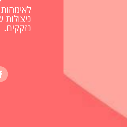
לאימהות ח
ניצולות ש
נזקקים.