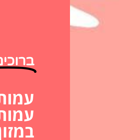
ברוכי
עמותת
עמות
במזון