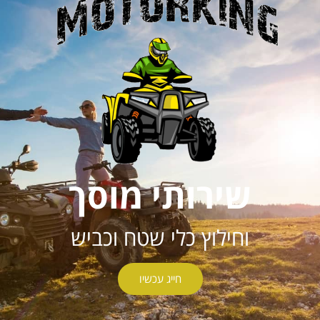
שירותי מוסך
וחילוץ כלי שטח וכביש
חייג עכשיו