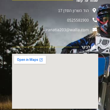
שמור על קשר
הוד השרון הסדן 17
0525581900
Liranatia203@walla.com
בואו לבקר