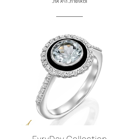
ומאושרת. היא את.
EvryDay Collection